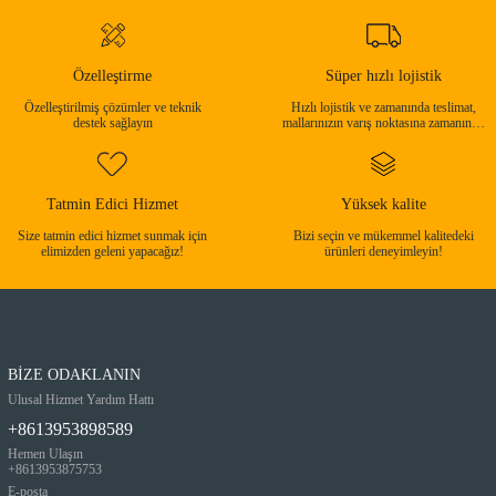
Özelleştirme
Süper hızlı lojistik
Özelleştirilmiş çözümler ve teknik
Hızlı lojistik ve zamanında teslimat,
destek sağlayın
mallarınızın varış noktasına zamanında
ulaşmasını sağlayın!
Tatmin Edici Hizmet
Yüksek kalite
Size tatmin edici hizmet sunmak için
Bizi seçin ve mükemmel kalitedeki
elimizden geleni yapacağız!
ürünleri deneyimleyin!
BİZE ODAKLANIN
Ulusal Hizmet Yardım Hattı
+8613953898589
Hemen Ulaşın
+8613953875753
E-posta