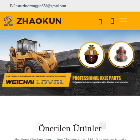
E-Posta:zhaomingjun678@gmail.com
Önerilen Ürünler
Shandong Zhaokun Construction Machinery Co., Ltd - Yükleyiciler için aks