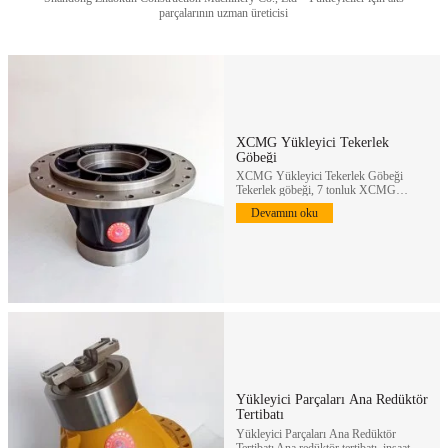
parçalarının uzman üreticisi
XCMG Yükleyici Tekerlek
Göbeği
XCMG Yükleyici Tekerlek Göbeği
Tekerlek göbeği, 7 tonluk XCMG
yükleyici tekerlek redüktör grubunun…
Devamını oku
Yükleyici Parçaları Ana Redüktör
Tertibatı
Yükleyici Parçaları Ana Redüktör
Tertibatı Ana redüktör tertibatı, inşaat