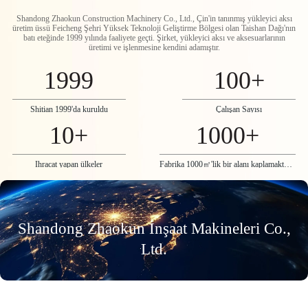
Shandong Zhaokun Construction Machinery Co., Ltd., Çin'in tanınmış yükleyici aksı
üretim üssü Feicheng Şehri Yüksek Teknoloji Geliştirme Bölgesi olan Taishan Dağı'nın
batı eteğinde 1999 yılında faaliyete geçti. Şirket, yükleyici aksı ve aksesuarlarının
üretimi ve işlenmesine kendini adamıştır.
1999
100
+
Shitian 1999'da kuruldu
Çalışan Sayısı
10
+
1000
+
İhracat yapan ülkeler
Fabrika 1000㎡'lik bir alanı kaplamaktadır
Shandong Zhaokun İnşaat Makineleri Co.,
Ltd.