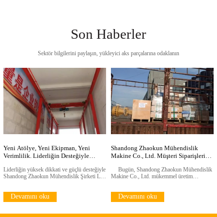
Son Haberler
Sektör bilgilerini paylaşın, yükleyici aks parçalarına odaklanın
Yeni Atölye, Yeni Ekipman, Yeni
Shandong Zhaokun Mühendislik
Verimlilik. Liderliğin Desteğiyle
Makine Co., Ltd. Müşteri Siparişlerini
Zhaokun Projesi Yeni Bir Adım Attı
Verimli Şekilde Tamamlıyor
Liderliğin yüksek dikkati ve güçlü desteğiyle
Bugün, Shandong Zhaokun Mühendislik
Forrdwa
Shandong Zhaokun Mühendislik Şirketi Ltd.
Makine Co., Ltd. mükemmel üretim
yakın zamanda yeni üretim atölyesinin
teknolojisi ve verimli operasyon yönetimiyle
genişleme projesini başarıyla tamamladı ve
önemli müşteri siparişlerinin teslimat
Devamını oku
Devamını oku
gelişmiş gantry vinçlerini verimli bir şekilde
görevini başarıyla tamamladı. Yükleyici
kurdu. Bu önemli ölçüt, şirketin liderliğinin
tahrik aksı tertibatı, tekerlek redüktör tertibatı
ileriye dönük stratejik dağıtımını ve
ve bunların temel bileşenleri zamanında
hedefe