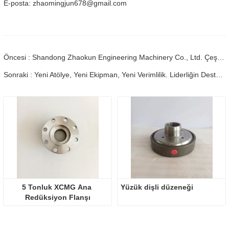
E-posta: zhaomingjun678@gmail.com
Öncesi : Shandong Zhaokun Engineering Machinery Co., Ltd. Çeşitlendirilmiş Ürünlerin Montajını Tamamladı ve Zamanında Teslim Etti
Sonraki : Yeni Atölye, Yeni Ekipman, Yeni Verimlilik. Liderliğin Desteğiyle Zhaokun Projesi Yeni Bir Adım Attı Forrdwa
5 Tonluk XCMG Ana 
Yüzük dişli düzeneği
Redüksiyon Flanşı