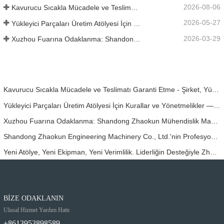
2026-08-06
Kavurucu Sıcakla Mücadele ve Teslimatı Garanti Etme - Şirket, Yükleyici Aksesuarlarının Sevkiyat Görevini Başarıyla Tamamladı
2026-05-27
Yükleyici Parçaları Üretim Atölyesi İçin Kurallar ve Yönetmelikler ——Shandong Zhaokun Mühendislik Makineleri Co., Ltd
2026-03-29
Xuzhou Fuarına Odaklanma: Shandong Zhaokun Mühendislik Makineleri Şirketi, "Kaynak Avantajı" ile Yükleyici Parçalarının Yeni Gücünü Yorumluyor
Kavurucu Sıcakla Mücadele ve Teslimatı Garanti Etme - Şirket, Yükleyici Aksesuarlarının Sevkiyat Görevini Başarıyla Tamamladı
Yükleyici Parçaları Üretim Atölyesi İçin Kurallar ve Yönetmelikler ——Shandong Zhaokun Mühendislik Makineleri Co., Ltd
Xuzhou Fuarına Odaklanma: Shandong Zhaokun Mühendislik Makineleri Şirketi, "Kaynak Avantajı" ile Yükleyici Parçalarının Yeni Gücünü Yorumluyor
Shandong Zhaokun Engineering Machinery Co., Ltd.'nin Profesyonel Kaynak Ekipmanları, Ürünlerinin Sektörde Lider Seviyeye Ulaşmasını Sağladı
Yeni Atölye, Yeni Ekipman, Yeni Verimlilik. Liderliğin Desteğiyle Zhaokun Projesi Yeni Bir Adım Attı Forrdwa
BİZE ODAKLANIN
Ulusal Hizmet Yardım Hattı
+8613953898589