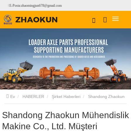
E-Posta:zhaomingjun678@gmail.com
Ev
HABERLER
Şirket Haberleri
Shandong Zhaokun
Mühendislik Makine Co., Ltd. Müşteri Siparişlerini Verimli
Shandong Zhaokun Mühendislik
Makine Co., Ltd. Müşteri
Şekilde Tamamlıyor